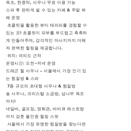
욕조, 한증막, 사우나 무료 이용 가능
스파 후 편하게 쉴 수 있는 카페 & 주말 뷔
페 운영
초콜릿을 활용한 뷰티 테라피를 경험할 수
있는 곳! 초콜릿이 피부를 부드럽고 촉촉하
게 만들어주며, 감각적인 마사지까지 더해
져 완벽한 힐링을 제공합니다.
위치: 여의도 근처
운영시간: 오전~저녁 운영
드래곤 힐 사우나 – 서울에서 가장 인기 있
는 찜질방 & 스파
7층 규모의 초대형 사우나 & 찜질방
숯 사우나, 크리스탈 소금방, 삼나무 욕조
까지!
네일바, 골프장, 영화관, 바비큐 레스토랑
까지 갖춘 올인원 힐링 스팟
서울에서 가장 유명한 찜질방을 찾는다면