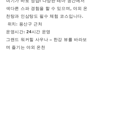
여기가 바로 정답! 다양한 테마 공간에서
색다른 스파 경험을 할 수 있으며, 야외 온
천탕과 인삼탕도 필수 체험 코스입니다.
위치: 용산구 근처
운영시간: 24시간 운영
그랜드 워커힐 사우나 – 한강 뷰를 바라보
며 즐기는 야외 온천
한강과 암사대교를 바라보며 즐기는 야외
온천탕
실내 찜질방과 고급스러운 사우나 시설 완
비
호텔급 편안한 분위기에서 몸과 마음을 힐
링
야외 온천에서 한강을 바라보며 하루의 피
로를 풀어보세요! 답답한 실내 공간을 벗어
나, 탁 트인 전망과 함께하는 프리미엄 힐
링 스팟입니다.
위치: 서울 동부 근처