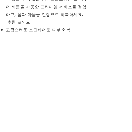
어 제품을 사용한 프리미엄 서비스를 경험
하고, 몸과 마음을 진정으로 회복하세요.
추천 포인트
고급스러운 스킨케어로 피부 회복
두피 케어와 각질 제거로 신체 전반적인 건
강 관리
럭셔리 테라피로 몸과 마음의 피로를 풀어
보세요
주소: 서울특별시 강남구 도산대로
운영시간: 매일 오전 10시 ~ 오후 8시
정관장 스파 1899 – 홍삼으로 면역력 강화
와 스트레스 해소
부산 해운대에 위치한 정관장 스파 1899에
서는 홍삼 트리트먼트로 면역력 강화와 스
트레스 해소를 동시에 경험할 수 있습니다.
시그니처 바디 트리트먼트와 홍삼을 이용
한 특별한 관리로 몸과 마음을 회복시키세