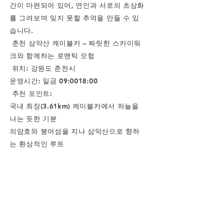
간이 마련되어 있어, 연인과 서로의 초상화
를 그려보며 잊지 못할 추억을 만들 수 있
습니다.
춘천 삼악산 케이블카 – 짜릿한 스카이워
크와 함께하는 로맨틱 모험
위치: 강원도 춘천시
운영시간: 일금 09:0018:00
추천 포인트:
국내 최장(3.61km) 케이블카에서 하늘을
나는 듯한 기분
의암호와 붕어섬을 지나 삼악산으로 향하
는 환상적인 루트
스카이워크에서 투명 바닥을 걸으며 짜릿
한 경험
단순한 케이블카 데이트는 그만! 이곳에서
는 연인과 함께 짜릿한 경험과 감성적인 순
간을 동시에 즐길 수 있습니다.