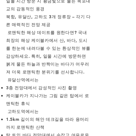
일몰 시간 방문 시 황금빛으로 물든 목포대
교의 감동적인 풍경
북항, 유달산, 고하도 3개 정류장 – 각기 다
른 매력적인 전망 제공
로맨틱한 해상 데이트를 원한다면? 국내
최장의 해상 케이블카에서 산, 바다, 도시
를 한눈에 내려다볼 수 있는 환상적인 뷰를
감상하세요. 특히, 일몰 시간에 방문하면
붉게 물든 하늘과 반짝이는 바다가 어우러
져 더욱 로맨틱한 분위기를 선사합니다.
유달산역에서는
3층 전망대에서 감성적인 사진 촬영
케이블카가 지나가는 그림 같은 탑에서 로
맨틱한 휴식
고하도역에서는
1.5km 길이의 해안 데크길을 따라 용머리
까지 로맨틱한 산책
탁 트인 바다 전망대에서 손잡고 여유로운